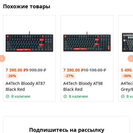
Похожие товары
7 390.00
₽
9 990.00
₽
7 390.00
₽
10 190.00
₽
5 490
-26%
-27%
-36%
A4Tech Bloody AT87
A4Tech Bloody AT98
A4Tec
Black Red
Black Red
Grey/
В наличии
В наличии
В н
Подпишитесь на рассылку