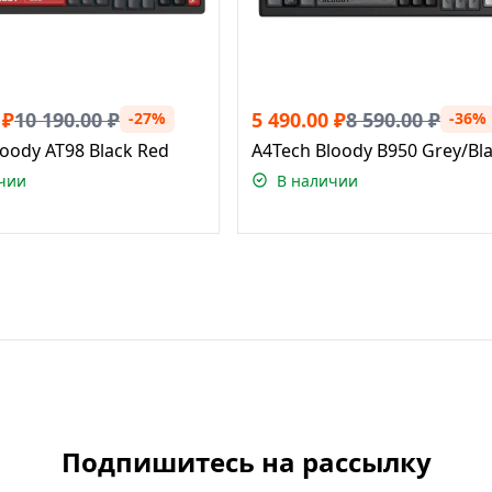
₽
10 190.00
₽
5 490.00
₽
8 590.00
₽
-27%
-36%
oody AT98 Black Red
A4Tech Bloody B950 Grey/Bl
чии
В наличии
Подпишитесь на рассылку