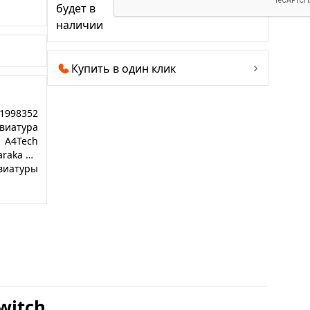
будет в
наличии
Купить в один клик
1998352
виатура
A4Tech
Bloody S98 Naraka BLMS Red Plus switch
виатуры
witch