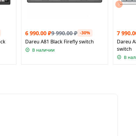
6 990.00
₽
9 990.00
₽
7 990.0
-30%
ack
Dareu A81 Black Firefly switch
Dareu A
switch
В наличии
В на