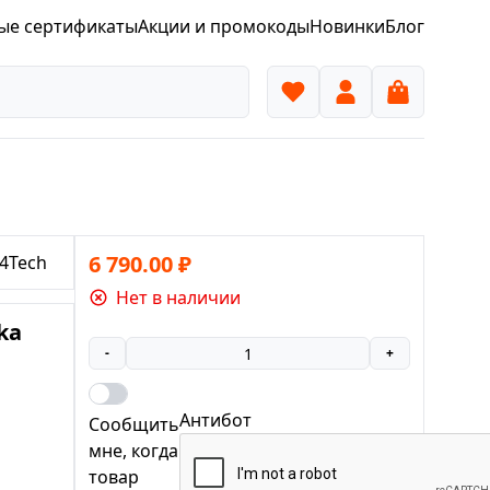
ые сертификаты
Акции и промокоды
Новинки
Блог
6 790.00
₽
4Tech
Нет в наличии
ka
-
+
Антибот
Сообщить
мне, когда
товар