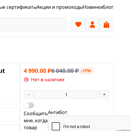
ые сертификаты
Акции и промокоды
Новинки
Блог
ut
4 990.00
₽
6 040.00
₽
-17%
Нет в наличии
-
+
Антибот
Сообщить
мне, когда
товар